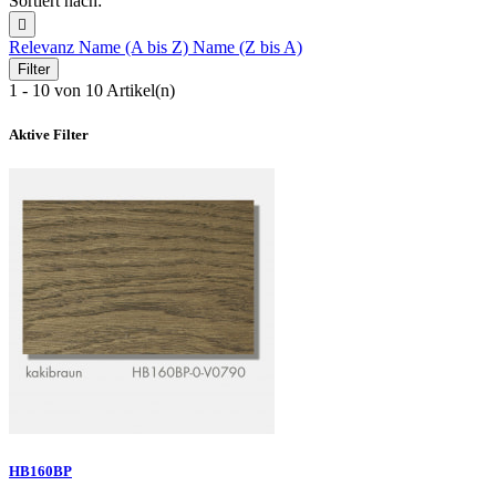
Sortiert nach:

Relevanz
Name (A bis Z)
Name (Z bis A)
Filter
1 - 10 von 10 Artikel(n)
Aktive Filter
HB160BP