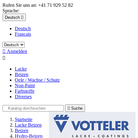
Rufen Sie uns an:
+41 71 929 52 82
Sprache:
Deutsch

Deutsch
Français

Anmelden

Lacke
Beizen
Oele / Wachse / Schutz
Non-Paint
Farbstoffe
Diverses

Suche
Startseite
Lacke Beizen
Beizen
Hydro-Beizen