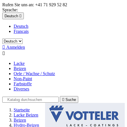
Rufen Sie uns an:
+41 71 929 52 82
Sprache:
Deutsch

Deutsch
Français

Anmelden

Lacke
Beizen
Oele / Wachse / Schutz
Non-Paint
Farbstoffe
Diverses

Suche
Startseite
Lacke Beizen
Beizen
Hydro-Beizen