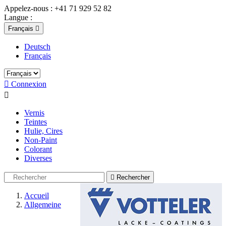
Appelez-nous :
+41 71 929 52 82
Langue :
Français

Deutsch
Français

Connexion

Vernis
Teintes
Hulie, Cires
Non-Paint
Colorant
Diverses

Rechercher
Accueil
Allgemeine