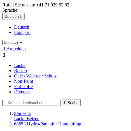
Rufen Sie uns an:
+41 71 929 52 82
Sprache:
Deutsch

Deutsch
Français

Anmelden

Lacke
Beizen
Oele / Wachse / Schutz
Non-Paint
Farbstoffe
Diverses

Suche
Startseite
Lacke Beizen
68553 Hydro-Patinafür Handauftrag