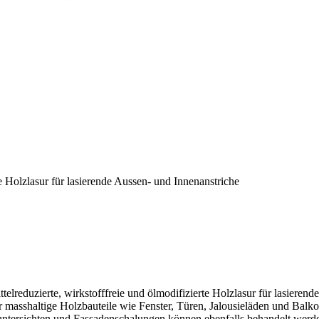
te Holzlasur für lasierende Aussen- und Innenanstriche
ittelreduzierte, wirkstofffreie und ölmodifizierte Holzlasur für lasier
ür masshaltige Holzbauteile wie Fenster, Türen, Jalousieläden und Balk
huntersichten und Fassadenschalungen können ebenfalls behandelt werd