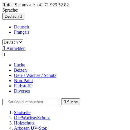
Rufen Sie uns an:
+41 71 929 52 82
Sprache:
Deutsch

Deutsch
Français

Anmelden

Lacke
Beizen
Oele / Wachse / Schutz
Non-Paint
Farbstoffe
Diverses

Suche
Startseite
Öle/Wachse/Schutz
Holzschutz
Arbosan UV-Stop