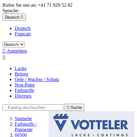
Rufen Sie uns an:
+41 71 929 52 82
Sprache:
Deutsch

Deutsch
Français

Anmelden

Lacke
Beizen
Oele / Wachse / Schutz
Non-Paint
Farbstoffe
Diverses

Suche
Startseite
Farbstoffe /
Pigmente
60500