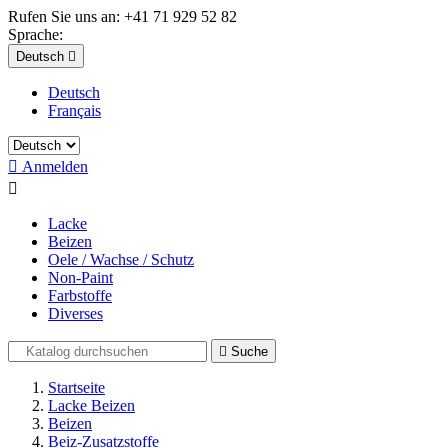
Rufen Sie uns an:
+41 71 929 52 82
Sprache:
Deutsch

Deutsch
Français

Anmelden

Lacke
Beizen
Oele / Wachse / Schutz
Non-Paint
Farbstoffe
Diverses

Suche
Startseite
Lacke Beizen
Beizen
Beiz-Zusatzstoffe